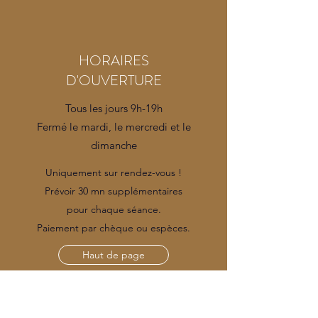
HORAIRES
D'OUVERTURE
Tous les jours 9h-19h
Fermé le mardi, le mercredi et le
dimanche
Uniquement sur rendez-vous !
Prévoir 30 mn supplémentaires
pour chaque séance.
Paiement par chèque ou espèces.
Haut de page
Recommandations