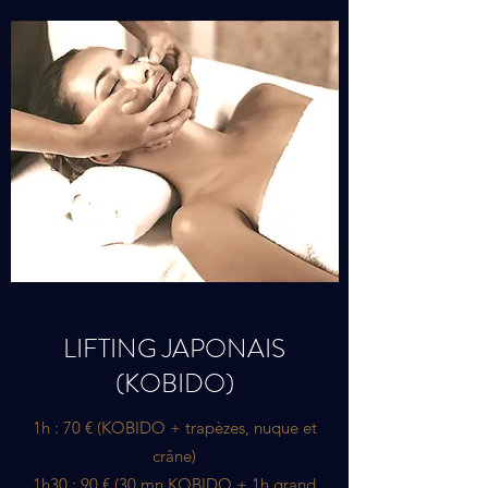
LIFTING JAPONAIS
(KOBIDO)
1h : 70 € (KOBIDO + trapèzes, nuque et
crâne)
1h30 : 90 € (30 mn KOBIDO + 1h grand