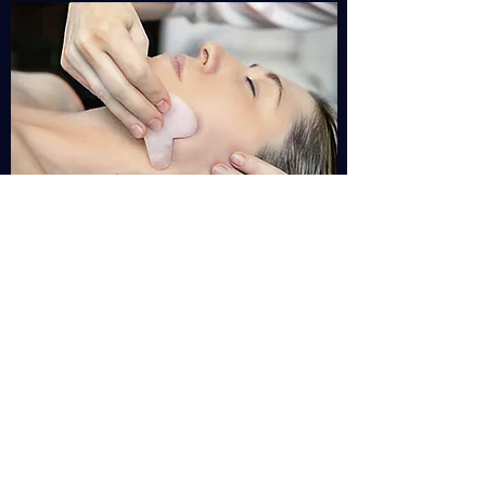
GUA-SHA + CORPS
1h : 70 € (Gua-sha + trapèzes, nuque et
crâne)
1h30 : 90 € (30 mn Gua-sha + 1h grand
massage corps)